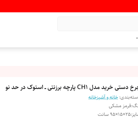
"
 دستی خرید مدل CH1 پارچه برزنتی ــ استوک در حد نو
ته‌بندی
:
خانه و آشپزخانه
نگ
:
قرمز مشکی
یز
:
۲۵×۱۵×۹۵ سانت