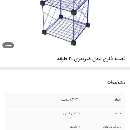
قفسه فلزی مدل ضربدری ــ۲ طبقه
مشخصات
ابعاد
۳۲×۳۲سانت
جنس
مفتول فلزی
تعداد طبقات
۲ طبقه