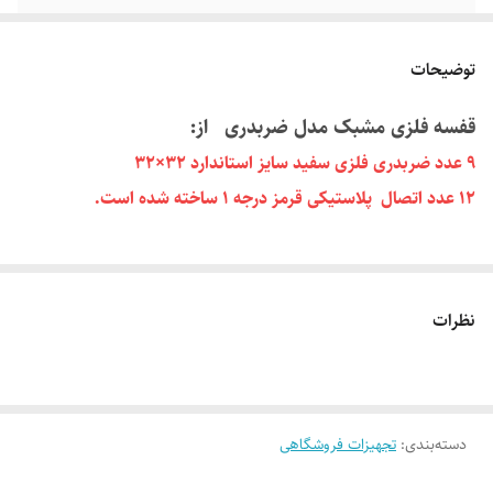
توضیحات
قفسه فلزی مشبک مدل ضربدری از:
9 عدد ضربدری فلزی سفید سایز استاندارد 32×32
12 عدد اتصال پلاستیکی قرمز درجه 1 ساخته شده است.
این قفسه مکعب مستطیلی برای مصارف گوناگون از جمله کتابخانه یا
بایگانی زونکن، قفسه عروسک و وسایل دیگر در خانه یا فروشگاه و یا
نظرات
اداره استفاده می شود. قفسه مشبک تشکیل شده از آهن (مفتولی) و
اتصالات پلاستیکی که با توجه به سایز کوچک و اشکال متنوع آن، که
قابلیت جداشدن از هم را دارند جابه جایی آن در حمل و نقل بسیار
راحت است و به همین دلیل کاربرد های زیادی در مصارف خانگی و
دسته‌بندی
:
تجهیزات فروشگاهی
در مصارف صنعتی دارد که از جمله آنها می توان به مواردی از جمله