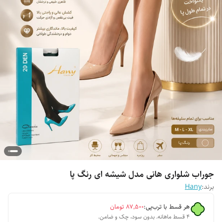
جوراب شلواری هانی مدل شیشه ای رنگ پا
برند:
Hany
هر قسط با ترب‌پی:
۸۷٬۵۰۰
تومان
۴ قسط ماهانه. بدون سود، چک و ضامن.