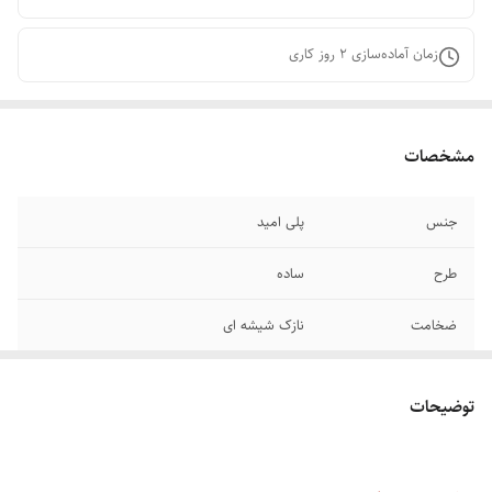
زمان آماده‌سازی
2
روز کاری
مشخصات
جنس
پلی امید
طرح
ساده
ضخامت
نازک شیشه ای
رنگ
کرم( رنگ پا )
توضیحات
سایز
فری سایز _ مناسب ۳۸ _ ۴۴
تعداد در بسته
۱ عدد