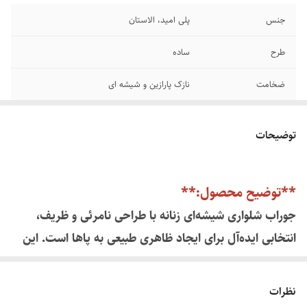
جنس
پلی امید، الاستان
طرح
ساده
ضخامت
نازک پارازین و شیشه ای
رنگ
کرم ( رنگ پا ) ، مشکی
توضیحات
سایز
فری سایز ، مناسب ۳۶ تا ۴۰
تعداد در بسته
۲ عدد
**توضیح محصول:**
جوراب شلواری شیشه‌ای زنانه با طراحی نامرئی و ظریف،
انتخابی ایده‌آل برای ایجاد ظاهری طبیعی به پاها است. این
محصول با الیاف نازک و کشسان، حس برهنگی مصنوعی
ایجاد کرده و همزمان پوشش کامل و محافظتی را فراهم
نظرات
می‌کند. مناسب برای استفاده با دامن، لباس‌های مجلسی و