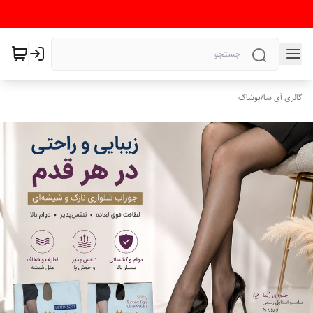
گالری آی سا
/
پوشاک