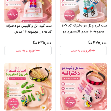
ست گیره و تل مو دخترانه کد s07
ست گیره، تل و کلیپس مو دخترانه
_ مجموعه ۱0 عددی اکسسوری مو
کد s05 _ مجموعه ۱۴ عددی
اکسسوری مو
335,000
335,000
افزودن به سبد
افزودن به سبد