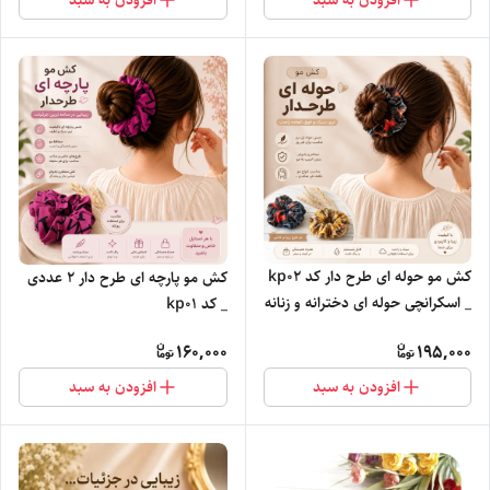
کش مو حوله ای طرح دار کد kp0۲
کش مو پارچه ای طرح دار ۲ عددی
_ اسکرانچی حوله ای دخترانه و زنانه
_ کد kp01
160,000
195,000
افزودن به سبد
افزودن به سبد