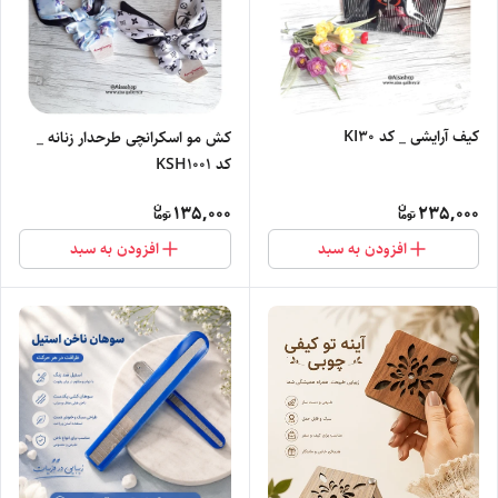
کیف آرایشی _ کد KI30
کش مو اسکرانچی طرحدار زنانه _
کد KSH1001
135,000
235,000
افزودن به سبد
افزودن به سبد