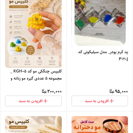
پد کرم پودر_ مدل سیلیکونی کد
P120J
کلیپس چنگکی مو کد KGH0۵ _
مجموعه ۵ عددی گیره مو زنانه و
دخترانه
200,000
95,000
افزودن به سبد
افزودن به سبد