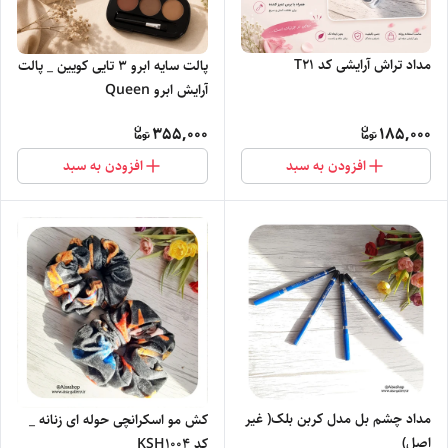
مداد تراش آرایشی کد T21
پالت سایه ابرو ۳ تایی کویین _ پالت
آرایش ابرو Queen
355,000
185,000
افزودن به سبد
افزودن به سبد
مداد چشم بل مدل کربن بلک( غیر
کش مو اسکرانچی حوله ای زنانه _
اصل)
کد KSH1004