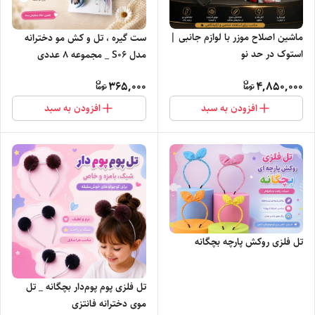
ماشین اصلاح موزر با لوازم جانبی |
ست گیره ، تل و کش مو دخترانه
استوک در حد نو
مدل S0۶ _ مجموعه ۸ عددی
اکسسوری مو
365,000
4,850,000
افزودن به سبد
افزودن به سبد
تل فلزی روکش پارچه بچگانه
تل فلزی پوم پوم‌دار بچگانه _ تل
موی دخترانه فانتزی