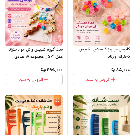
کلیپس مو ریز ۸ عددی_ کلیپس
ست گیره، کلیپس و تل مو دخترانه
دخترانه و زنانه
مدل S0۲ _ مجموعه 1۷ عددی
اکسسوری مو
395,000
85,000
افزودن به سبد
افزودن به سبد