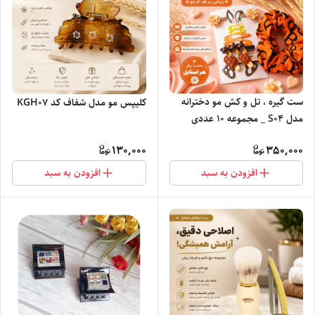
ست گیره ، تل و کش مو دخترانه
کلیپس مو مدل شفاف کد KGH0۷
مدل S0۴ _ مجموعه ۱۰ عددی
اکسسوری مو
130,000
350,000
افزودن به سبد
افزودن به سبد