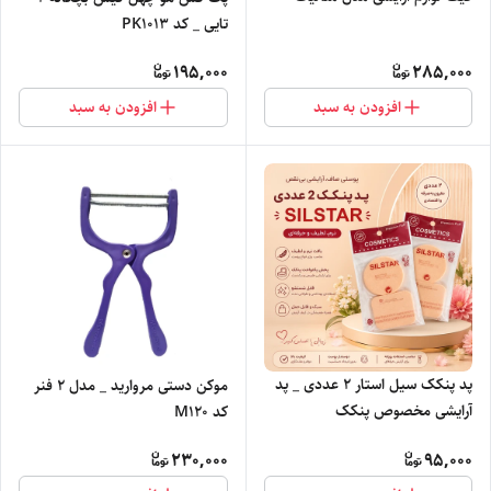
تایی _ کد PK1013
195,000
285,000
افزودن به سبد
افزودن به سبد
پد پنکک سیل استار ۲ عددی _ پد
موکن دستی مروارید _ مدل ۲ فنر
آرایشی مخصوص پنکک
کد M120
230,000
95,000