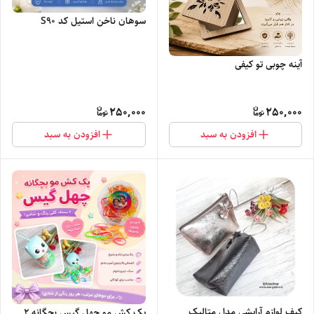
سوهان ناخن استیل کد S90
آینه چوبی تو کیفی
250,000
250,000
افزودن به سبد
افزودن به سبد
کیف لوازم آرایشی مدل متالیک
پک کش مو چهل گیس بچگانه ۲