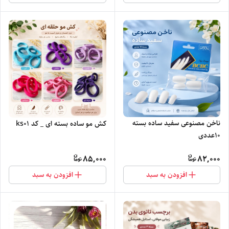
ناخن مصنوعی سفید ساده بسته
کش مو ساده بسته ای _ کد ks01
10عددی
85,000
82,000
افزودن به سبد
افزودن به سبد